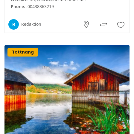
Phone:
:00438363219
R
Redaktion
Tettnang