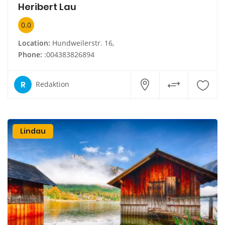
Heribert Lau
0.0
Location:
Hundweilerstr. 16,
Phone:
:004383826894
R
Redaktion
Lindau