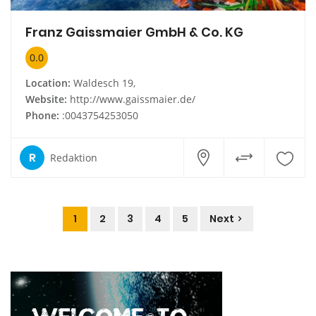
Franz Gaissmaier GmbH & Co. KG
0.0
Location:
Waldesch 19,
Website:
http://www.gaissmaier.de/
Phone:
:0043754253050
R
Redaktion
1
2
3
4
5
Next