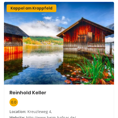
Kappel am Krappfeld
Reinhold Keller
0.0
Location:
Kreuzleweg 4,
Website:
http://www.beim-hafnar.de/