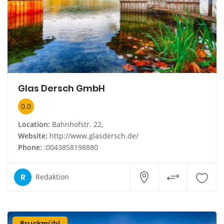
Glas Dersch GmbH
0.0
Location:
Bahnhofstr. 22,
Website:
http://www.glasdersch.de/
Phone:
:0043858198880
R
Redaktion
Bruckmühl