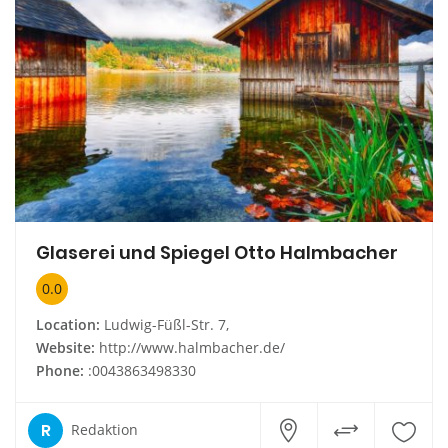
Glaserei und Spiegel Otto Halmbacher
0.0
Location:
Ludwig-Füßl-Str. 7,
Website:
http://www.halmbacher.de/
Phone:
:0043863498330
R
Redaktion