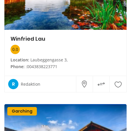
Winfried Lau
0.0
Location:
Laubeggengasse 3,
Phone:
:0043838223771
R
Redaktion
Garching