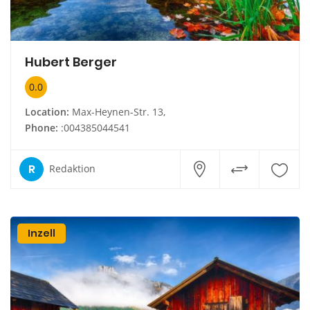
Hubert Berger
0.0
Location:
Max-Heynen-Str. 13,
Phone:
:004385044541
R
Redaktion
Inzell