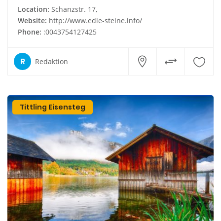
Location:
Schanzstr. 17,
Website:
http://www.edle-steine.info/
Phone:
:0043754127425
R
Redaktion
Tittling Eisensteg