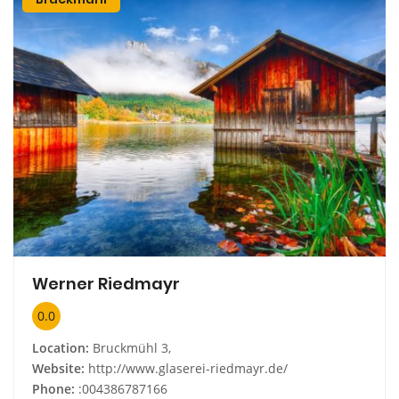
Werner Riedmayr
0.0
Location:
Bruckmühl 3,
Website:
http://www.glaserei-riedmayr.de/
Phone:
:004386787166