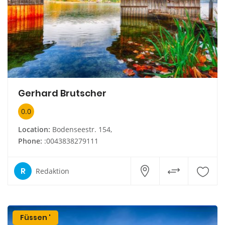
Gerhard Brutscher
0.0
Location:
Bodenseestr. 154,
Phone:
:0043838279111
R
Redaktion
Füssen '