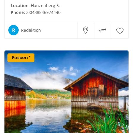
Location:
Hauzenberg 5,
Phone:
:00438546974440
R
Redaktion
Füssen '