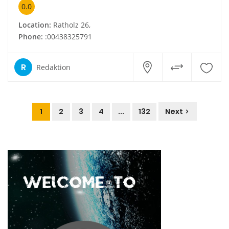
0.0
Location:
Ratholz 26,
Phone:
:00438325791
R
Redaktion
1
2
3
4
...
132
Next