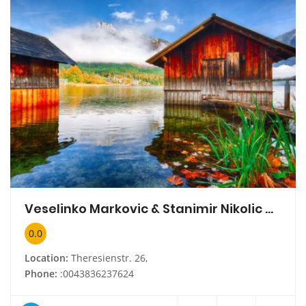
Veselinko Markovic & Stanimir Nikolic GbR
0.0
Location:
Theresienstr. 26,
Phone:
:0043836237624