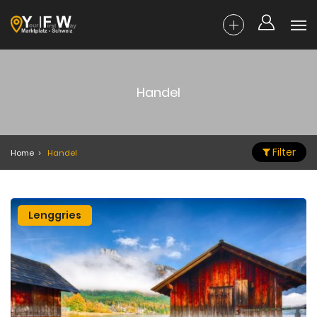
Handel
Filter
Home
Handel
Lenggries