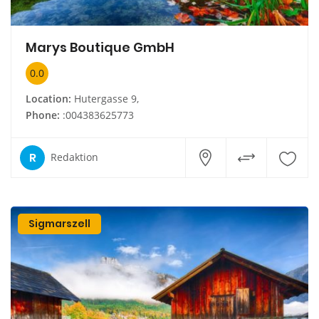
Marys Boutique GmbH
0.0
Location:
Hutergasse 9,
Phone:
:004383625773
R
Redaktion
Sigmarszell