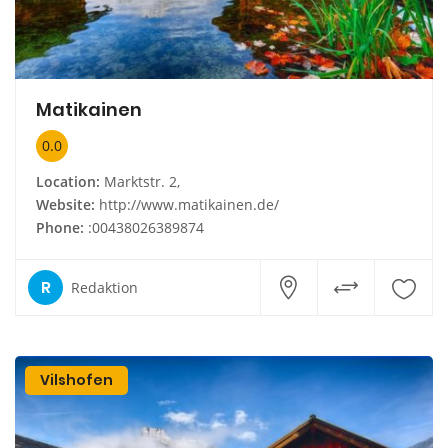
Matikainen
0.0
Location:
Marktstr. 2,
Website:
http://www.matikainen.de/
Phone:
:00438026389874
R
Redaktion
Vilshofen