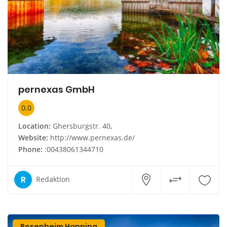
pernexas GmbH
0.0
Location:
Ghersburgstr. 40,
Website:
http://www.pernexas.de/
Phone:
:00438061344710
R
Redaktion
Rosenheim Happing