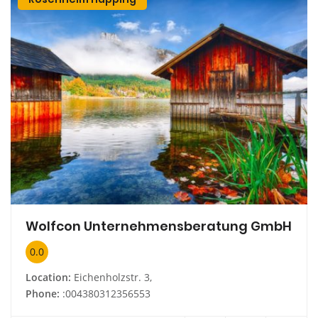
Wolfcon Unternehmensberatung GmbH
0.0
Location:
Eichenholzstr. 3,
Phone:
:004380312356553