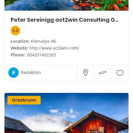
Peter Sereinigg act2win Consulting GmbH
0.0
Location:
Kleinalpe 48,
Website:
http://www.act2win.com/
Phone:
:004331492283
R
Redaktion
Grasbrunn