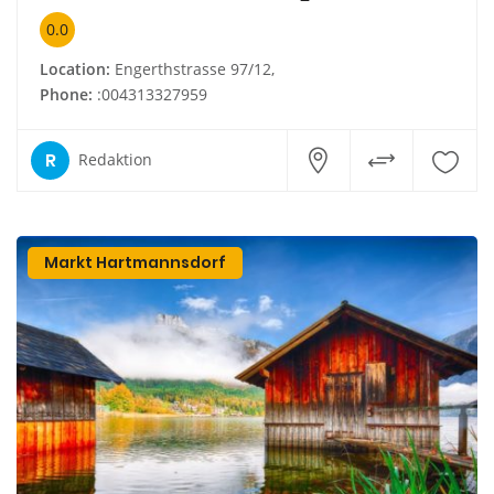
0.0
Location:
Engerthstrasse 97/12,
Phone:
:004313327959
R
Redaktion
Markt Hartmannsdorf