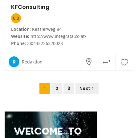
KFConsulting
0.0
Location:
Kesslerweg 84,
Website:
http://www.integrata.co.at/
Phone:
:00432236320028
R
Redaktion
1
2
3
Next