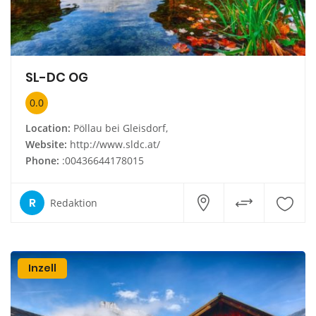
SL-DC OG
0.0
Location:
Pöllau bei Gleisdorf,
Website:
http://www.sldc.at/
Phone:
:00436644178015
R
Redaktion
Inzell