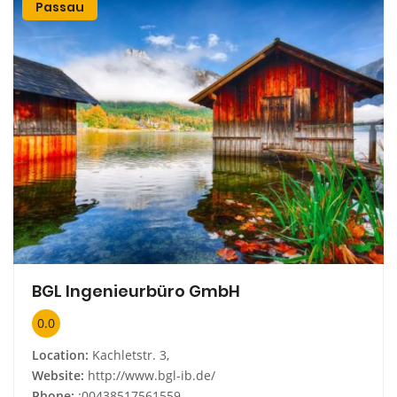
Passau
BGL Ingenieurbüro GmbH
0.0
Location:
Kachletstr. 3,
Website:
http://www.bgl-ib.de/
Phone:
:00438517561559