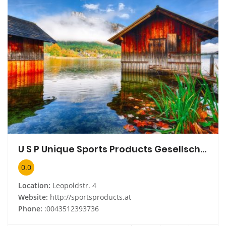
U S P Unique Sports Products Gesellschaft m.b.H.
0.0
Location:
Leopoldstr. 4
Website:
http://sportsproducts.at
Phone:
:0043512393736