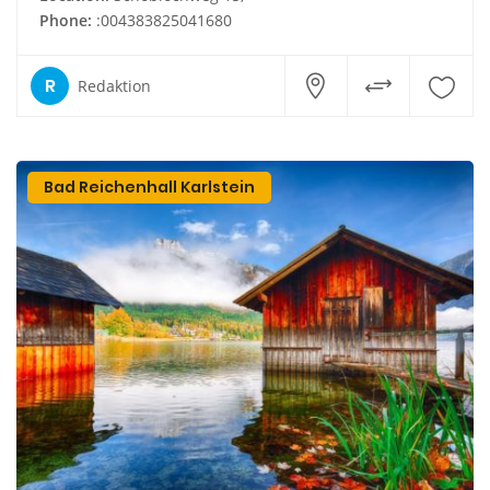
Phone:
:004383825041680
R
Redaktion
Bad Reichenhall Karlstein