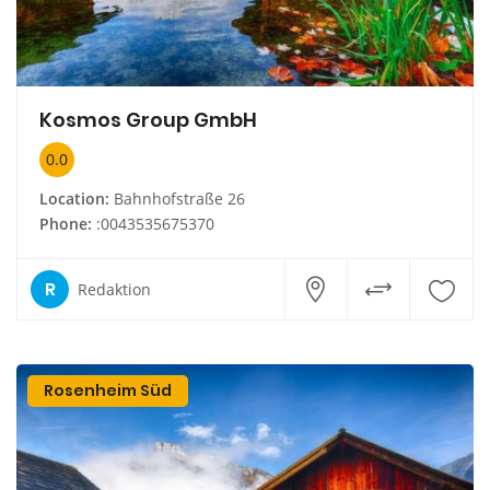
Kosmos Group GmbH
0.0
Location:
Bahnhofstraße 26
Phone:
:0043535675370
R
Redaktion
Rosenheim Süd