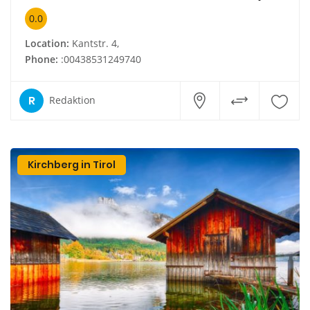
0.0
Location:
Kantstr. 4,
Phone:
:00438531249740
R
Redaktion
Kirchberg in Tirol