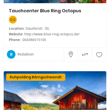
Tauchcenter Blue Ring Octopus
0.0
Location:
Staufenstr. 30,
Website:
http://www.blue-ring-octopus.de/
Phone:
:004386515105
R
Redaktion
Ruhpolding Bärngschwendt