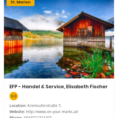
St. Marien
EFP - Handel & Service, Elisabeth Fischer
0.0
Location:
Kremsuferstraße 7,
Website:
http://www.on-your-marks.at/
Phone:
:0043722722207