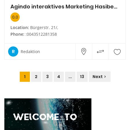
Agindo interaktives Marketing Hasibeder und Pultar GbR
0.0
Location:
Bürgerstr. 21/,
Phone:
:0043512281358
R
Redaktion
1
2
3
4
...
13
Next