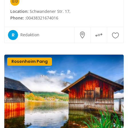
0.0
Location:
Schwandener Str. 17,
Phone:
:00438321674016
R
Redaktion
Rosenheim Pang