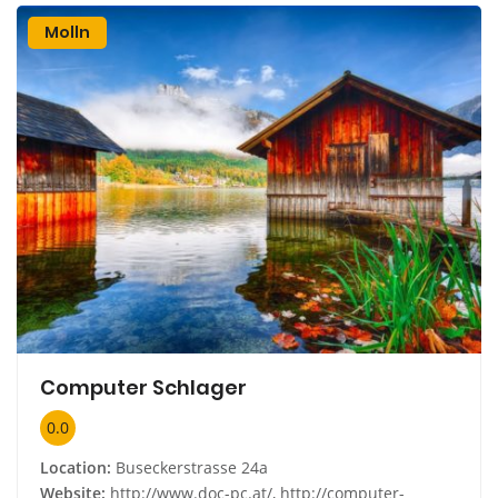
Molln
Computer Schlager
0.0
Location:
Buseckerstrasse 24a
Website:
http://www.doc-pc.at/, http://computer-