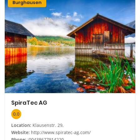
Burghausen
SpiraTec AG
0.0
Location:
Klausenstr. 29,
Website:
http://www.spiratec-ag.com/
Phone:
:00438677914220