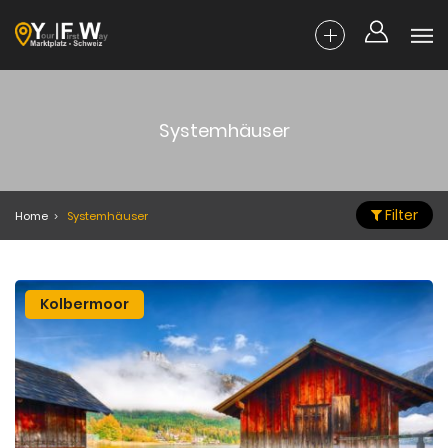
Systemhäuser
Filter
Home
Systemhäuser
Kolbermoor