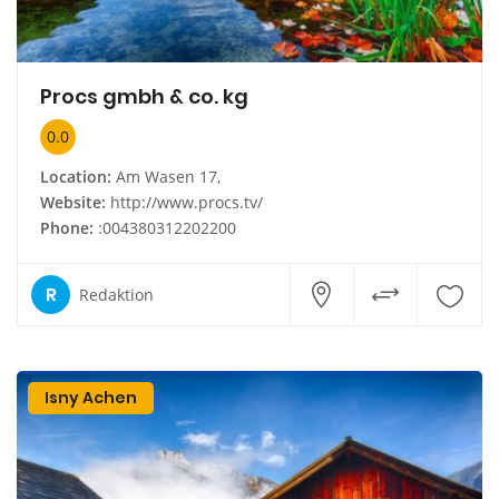
Procs gmbh & co. kg
0.0
Location:
Am Wasen 17,
Website:
http://www.procs.tv/
Phone:
:004380312202200
R
Redaktion
Isny Achen