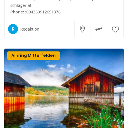
schlager.at
Phone:
:004369912651376
R
Redaktion
Ainring Mitterfelden