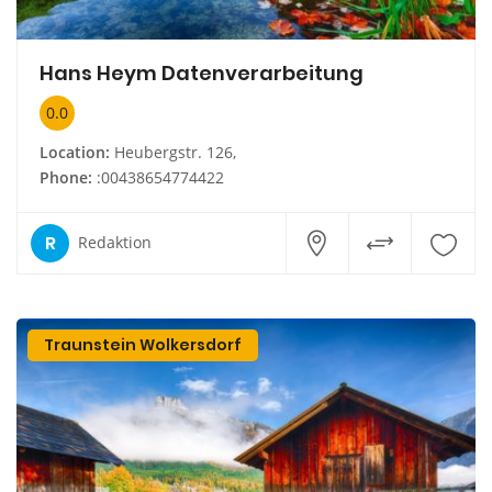
Hans Heym Datenverarbeitung
0.0
Location:
Heubergstr. 126,
Phone:
:00438654774422
R
Redaktion
Traunstein Wolkersdorf