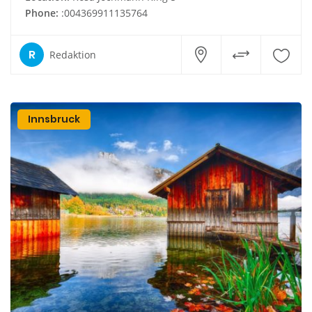
Phone:
:004369911135764
R
Redaktion
Innsbruck