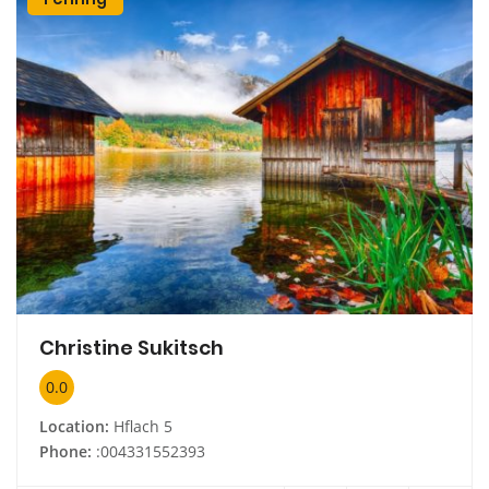
Christine Sukitsch
0.0
Location:
Hflach 5
Phone:
:004331552393