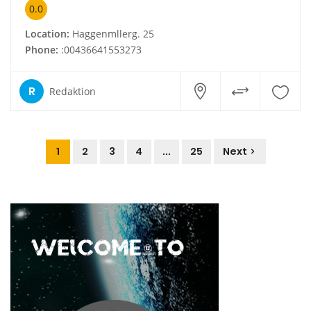
0.0
Location:
Haggenmllerg. 25
Phone:
:00436641553273
R
Redaktion
1
2
3
4
...
25
Next