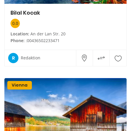
Bilal Kocak
0.0
Location:
An der Lan Str. 20
Phone:
:00436502233471
R
Redaktion
Vienna