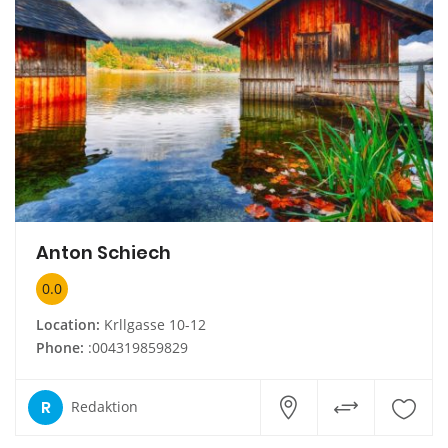
Anton Schiech
0.0
Location:
Krllgasse 10-12
Phone:
:004319859829
R
Redaktion