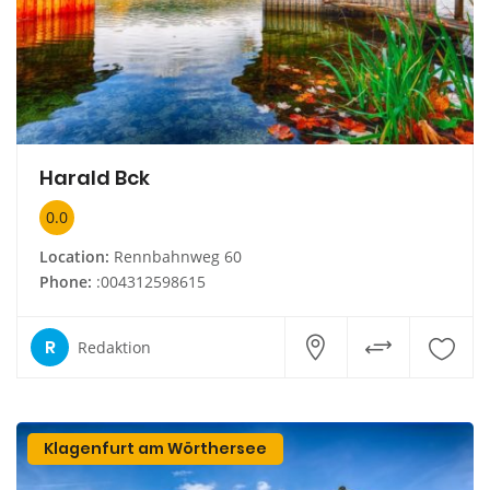
Harald Bck
0.0
Location:
Rennbahnweg 60
Phone:
:004312598615
R
Redaktion
Klagenfurt am Wörthersee