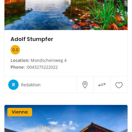
Adolf Stumpfer
0.0
Location:
Mondscheinweg 4
Phone:
:0043275222022
R
Redaktion
Vienna