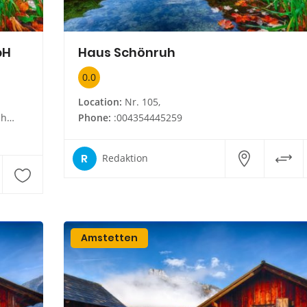
bH
Haus Schönruh
0.0
Location:
Nr. 105,
e/
Phone:
:004354445259
R
Redaktion
Amstetten