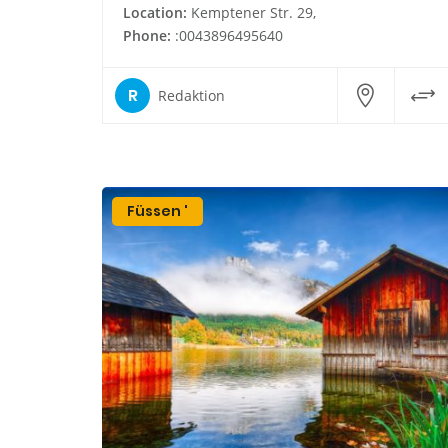
Location:
Kemptener Str. 29,
Phone:
:0043896495640
R
Redaktion
Füssen '