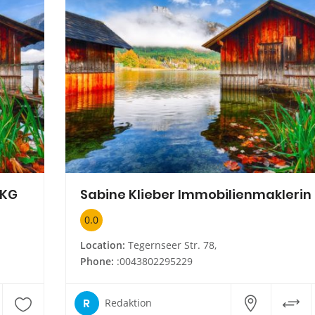
 KG
Sabine Klieber Immobilienmaklerin
0.0
Location:
Tegernseer Str. 78,
Phone:
:0043802295229
R
Redaktion