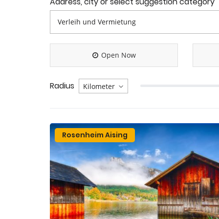
Address, city or select suggestion category
Open Now
Radius
Rosenheim Aising