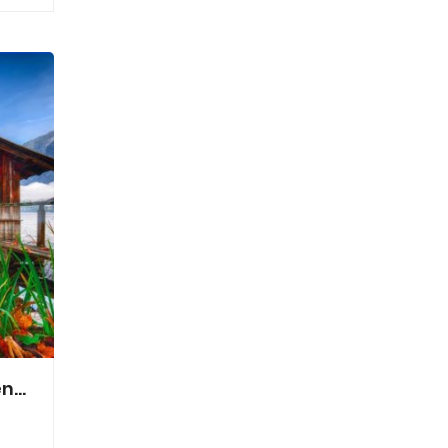
Stefan Rass Fleischhauerei KG Ferienwohnungen