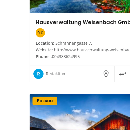
Hausverwaltung Weisenbach Gm
0.0
Location:
Schrannengasse 7,
Website:
http://www.hausverwaltung-weisenbach.d
Phone:
:004383624995
R
Redaktion
Passau