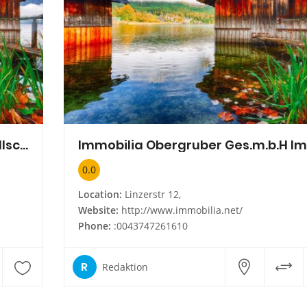
Wohnungs- und Grundstücksgesellschaft Passau mbH (WGP)
0.0
Location:
Linzerstr 12,
Website:
http://www.immobilia.net/
Phone:
:0043747261610
R
Redaktion