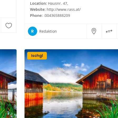
Location:
Hausnr. 47,
Website:
http://www.rass.at/
Phone:
:004365888209
R
Redaktion
Ischgl