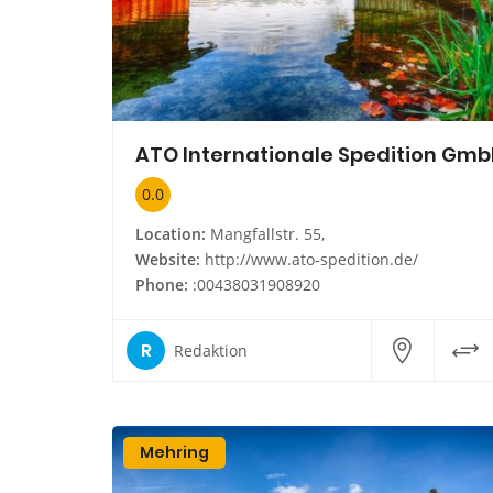
0.0
Location:
Mangfallstr. 55,
Website:
http://www.ato-spedition.de/
Phone:
:00438031908920
R
Redaktion
Mehring