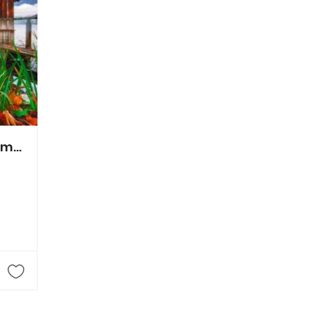
Immobilia Obergruber Ges.m.b.H Immobilien- u. Realitätenvermittlung Ges.mbH