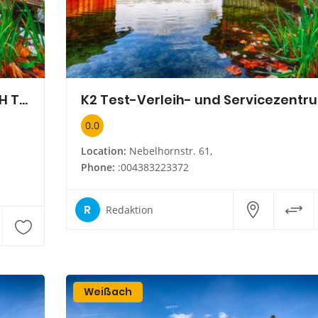
ATO Internationale Spedition GmbH Transport und Logistik
K2 Test-Verleih- und Servicezentr
0.0
Location:
Nebelhornstr. 61,
Phone:
:004383223372
R
Redaktion
Weißach