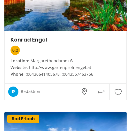
Konrad Engel
0.0
Location:
Margarethendamm 6a
Website:
http://www.gartenprofi-engel.at
Phone:
:00436641405678, :0043557463756
R
Redaktion
Bad Erlach