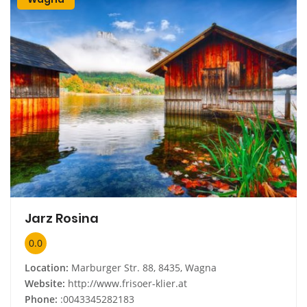
Jarz Rosina
0.0
Location:
Marburger Str. 88, 8435, Wagna
Website:
http://www.frisoer-klier.at
Phone:
:0043345282183