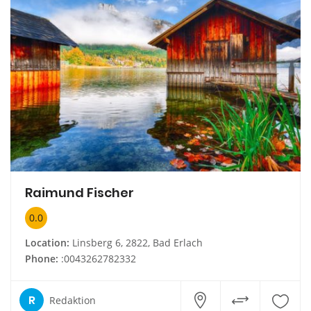
Raimund Fischer
0.0
Location:
Linsberg 6, 2822, Bad Erlach
Phone:
:0043262782332
R
Redaktion