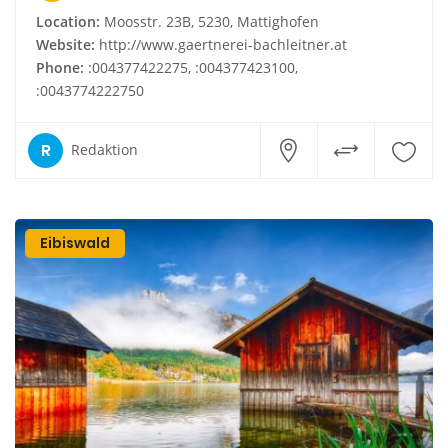
Location:
Moosstr. 23B, 5230, Mattighofen
Website:
http://www.gaertnerei-bachleitner.at
Phone:
:004377422275, :004377423100,
:0043774222750
R
Redaktion
Eibiswald