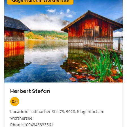
Klagenfurt am Wörthersee
Herbert Stefan
0.0
Location:
Ladinacher Str. 73, 9020, Klagenfurt am
Wörthersee
Phone:
:004346333561