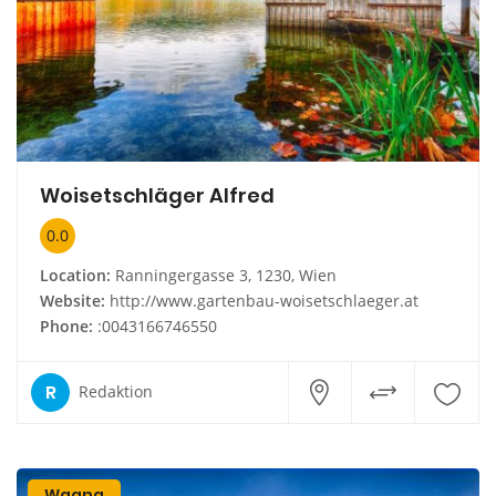
Woisetschläger Alfred
0.0
Location:
Ranningergasse 3, 1230, Wien
Website:
http://www.gartenbau-woisetschlaeger.at
Phone:
:0043166746550
R
Redaktion
Wagna