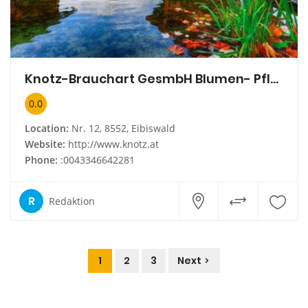
Knotz-Brauchart GesmbH Blumen- Pflanzen-Bäume
0.0
Location:
Nr. 12, 8552, Eibiswald
Website:
http://www.knotz.at
Phone:
:0043346642281
R
Redaktion
1
2
3
Next