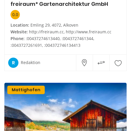
freiraum* Gartenarchitektur GmbH
0.0
Location:
Emling 29, 4072, Alkoven
Website:
http://freiraum.cc, http://www.freiraum.cc
Phone:
:00437274613440, :0043727461344,
:0043727261691, :004372746134413
R
Redaktion
Mattighofen