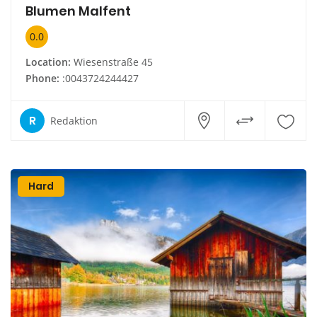
Blumen Malfent
0.0
Location:
Wiesenstraße 45
Phone:
:0043724244427
R
Redaktion
Hard