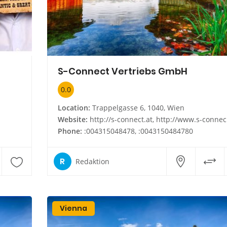
S-Connect Vertriebs GmbH
0.0
Location:
Trappelgasse 6, 1040, Wien
Website:
http://s-connect.at, http://www.s-connect.at
Phone:
:004315048478, :0043150484780
R
Redaktion
Vienna