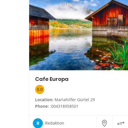
Cafe Europa
0.0
Location:
Mariahilfer Gürtel 29
Phone:
:004318958501
R
Redaktion