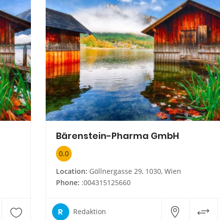
Bärenstein-Pharma GmbH
0.0
Location:
Göllnergasse 29, 1030, Wien
Phone:
:004315125660
R
Redaktion