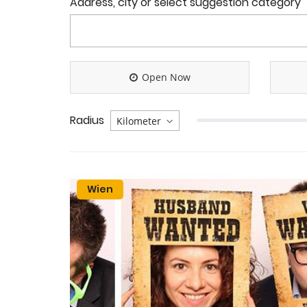
Address, city or select suggestion category
Open Now
Radius
Wien