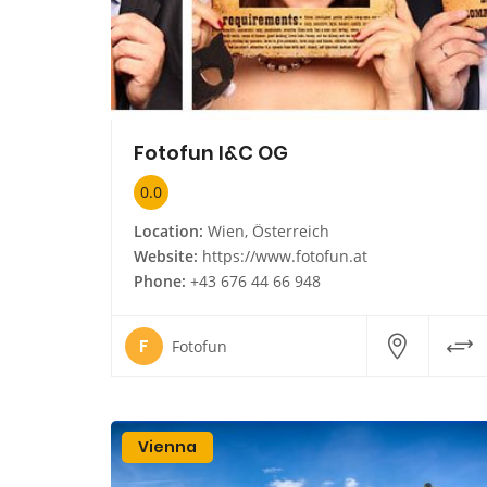
Fotofun I&C OG
0.0
Location:
Wien, Österreich
Website:
https://www.fotofun.at
Phone:
+43 676 44 66 948
F
Fotofun
Vienna