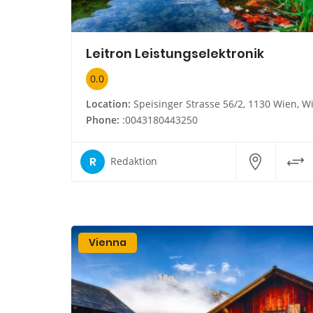
Leitron Leistungselektronik
0.0
Location:
Speisinger Strasse 56/2, 1130 Wien, W
Phone:
:0043180443250
R
Redaktion
Vienna