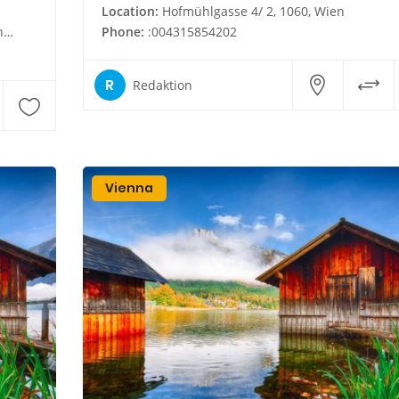
Location:
Hofmühlgasse 4/ 2, 1060, Wien
t
Phone:
:004315854202
R
Redaktion
Vienna