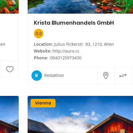
Krista Blumenhandels GmbH
0.0
ien
Location:
Julius Fickerstr. 83, 1210, Wien
Website:
http://auro.cc
Phone:
:0043125973430
R
Redaktion
Vienna