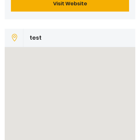
Visit Website
test