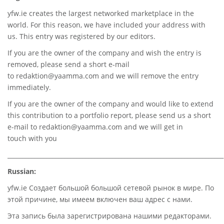
yfw.ie
creates the largest networked marketplace in the
world. For this reason, we have included your address with
us. This entry was registered by our editors.
If you are the owner of the company and wish the entry is
removed, please send a short e-mail
to
redaktion@yaamma.com
and we will remove the entry
immediately.
If you are the owner of the company and would like to extend
this contribution to a portfolio report, please send us a short
e-mail to
redaktion@yaamma.com
and we will get in
touch with you
________________________________________________________________________
Russian:
yfw.ie Создает большой большой сетевой рынок в мире. По
этой причине, мы имеем включен ваш адрес с нами.
Эта запись была зарегистрирована нашими редакторами.