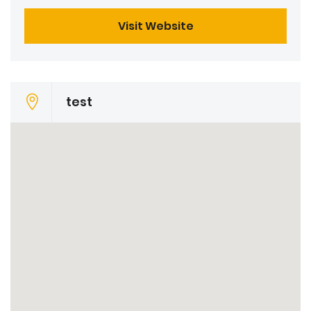
Visit Website
test