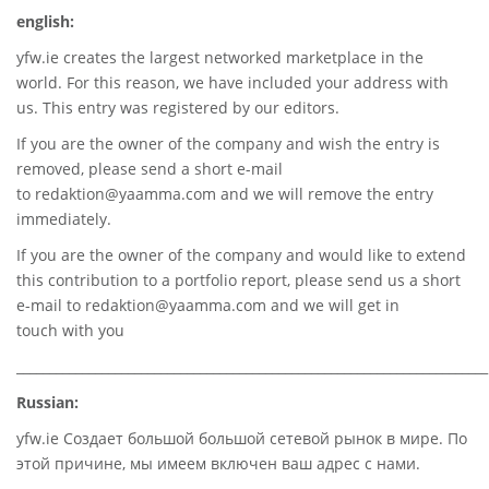
english:
yfw.ie
creates the largest networked marketplace in the
world. For this reason, we have included your address with
us. This entry was registered by our editors.
If you are the owner of the company and wish the entry is
removed, please send a short e-mail
to
redaktion@yaamma.com
and we will remove the entry
immediately.
If you are the owner of the company and would like to extend
this contribution to a portfolio report, please send us a short
e-mail to
redaktion@yaamma.com
and we will get in
touch with you
________________________________________________________________________
Russian:
yfw.ie Создает большой большой сетевой рынок в мире. По
этой причине, мы имеем включен ваш адрес с нами.