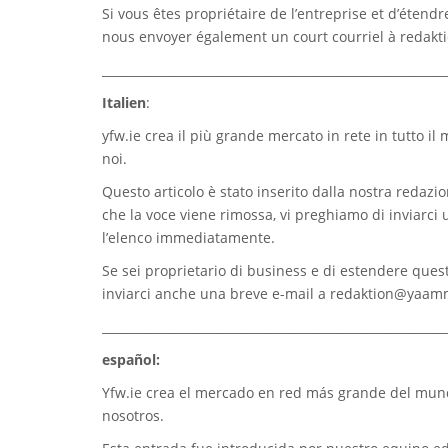
Si vous êtes propriétaire de l’entreprise et d’étend
nous envoyer également un court courriel à
redak
_________________________________________________________
Italien
:
yfw.ie
crea il più grande mercato in rete in tutto il
noi.
Questo articolo è stato inserito dalla nostra redazion
che la voce viene rimossa, vi preghiamo di inviarci
l’elenco immediatamente.
Se sei proprietario di business e di estendere quest
inviarci anche una breve e-mail a
redaktion@yaam
_________________________________________________________
español:
Yfw.ie
crea el mercado en red más grande del mundo
nosotros.