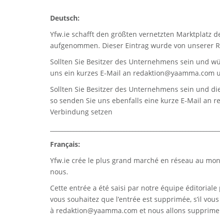
Deutsch:
Yfw.ie
schafft den größten vernetzten Marktplatz d
aufgenommen. Dieser Eintrag wurde von unserer Re
Sollten Sie Besitzer des Unternehmens sein und wü
uns ein kurzes E-Mail an
redaktion@yaamma.com
u
Sollten Sie Besitzer des Unternehmens sein und die
so senden Sie uns ebenfalls eine kurze E-Mail an
r
Verbindung setzen
_________________________________________________________
Français:
Yfw.ie
crée le plus grand marché en réseau au monde
nous.
Cette entrée a été saisi par notre équipe éditoriale 
vous souhaitez que l’entrée est supprimée, s’il vou
à
redaktion@yaamma.com
et nous allons supprimer