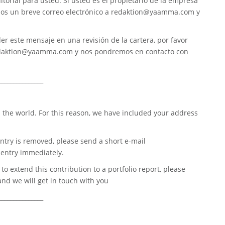
torial para usted. Si usted es el propietario de la empresa
nos un breve correo electrónico a
redaktion@yaamma.com
y
er este mensaje en una revisión de la cartera, por favor
daktion@yaamma.com
y nos pondremos en contacto con
_______________
 the world. For this reason, we have included your address
ntry is removed, please send a short e-mail
entry immediately.
o extend this contribution to a portfolio report, please
nd we will get in touch with you
_______________