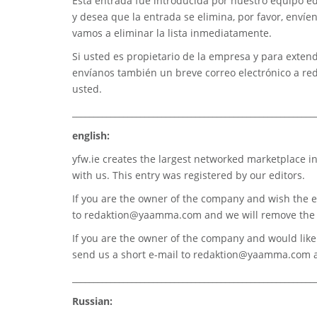
Esta entrada fue introducida por nuestro equipo edi
y desea que la entrada se elimina, por favor, envíe
vamos a eliminar la lista inmediatamente.
Si usted es propietario de la empresa y para extend
envíanos también un breve correo electrónico a
re
usted.
_________________________________________________________
english:
yfw.ie
creates the largest networked marketplace in
with us. This entry was registered by our editors.
If you are the owner of the company and wish the e
to
redaktion@yaamma.com
and we will remove the 
If you are the owner of the company and would like t
send us a short e-mail to
redaktion@yaamma.com
a
_________________________________________________________
Russian: