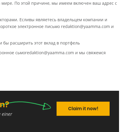
в мире. По этой причине, мы имеем включен ваш адрес с
кторами. Есливы являетесь владельцем компании и
 короткое электронное письмо redaktion@yaamma.com и
и бы расширить этот вклад в портфель
ктронное сьмоredaktion@yaamma.com и мы свяжемся
en?
Claim it now!
e einer