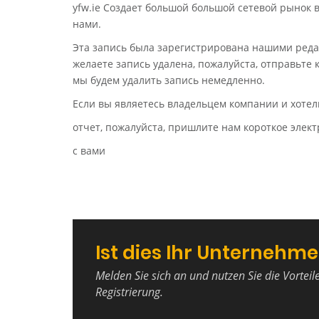
yfw.ie Создает большой большой сетевой рынок 
нами.
Эта запись была зарегистрирована нашими реда
желаете запись удалена, пожалуйста, отправьте
мы будем удалить запись немедленно.
Если вы являетесь владельцем компании и хотел
отчет, пожалуйста, пришлите нам короткое эле
с вами
Ist dies Ihr Unternehm
Melden Sie sich an und nutzen Sie die Vorteil
Registrierung.