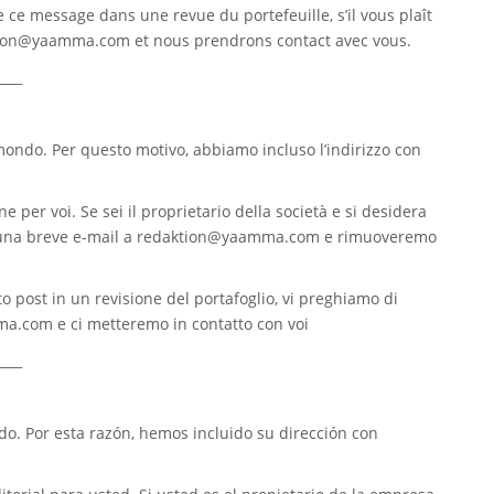
re ce message dans une revue du portefeuille, s’il vous plaît
tion@yaamma.com
et nous prendrons contact avec vous.
____
 mondo. Per questo motivo, abbiamo incluso l’indirizzo con
e per voi. Se sei il proprietario della società e si desidera
 una breve e-mail a
redaktion@yaamma.com
e rimuoveremo
o post in un revisione del portafoglio, vi preghiamo di
ma.com
e ci metteremo in contatto con voi
____
. Por esta razón, hemos incluido su dirección con