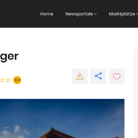
Home
Newsportale
Marktplätze
ager
0.0