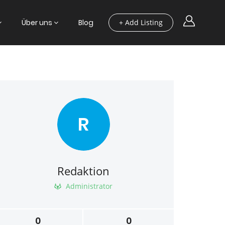
Über uns
Blog
+ Add Listing
R
Redaktion
Administrator
0
0