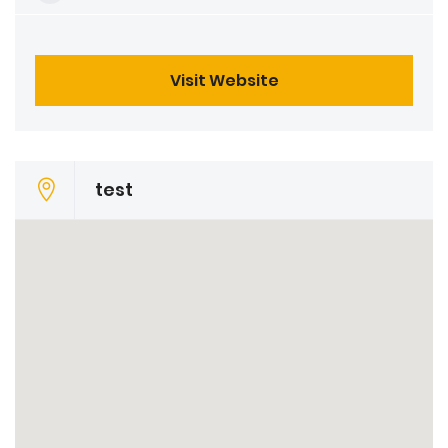
Visit Website
test