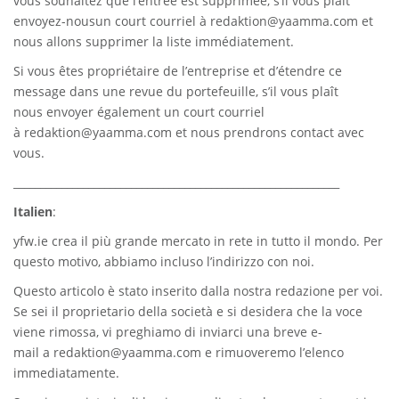
vous souhaitez que l’entrée est supprimée, s’il vous plaît
envoyez-nousun court courriel à
redaktion@yaamma.com
et
nous allons supprimer la liste immédiatement.
Si vous êtes propriétaire de l’entreprise et d’étendre ce
message dans une revue du portefeuille, s’il vous plaît
nous envoyer également un court courriel
à
redaktion@yaamma.com
et nous prendrons contact avec
vous.
_____________________________________________________________
Italien
:
yfw.ie
crea il più grande mercato in rete in tutto il mondo. Per
questo motivo, abbiamo incluso l’indirizzo con noi.
Questo articolo è stato inserito dalla nostra redazione per voi.
Se sei il proprietario della società e si desidera che la voce
viene rimossa, vi preghiamo di inviarci una breve e-
mail a
redaktion@yaamma.com
e rimuoveremo l’elenco
immediatamente.