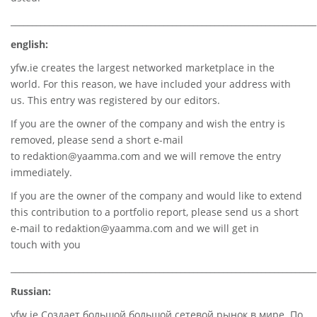
________________________________________________________________________
english:
yfw.ie
creates the largest networked marketplace in the
world. For this reason, we have included your address with
us. This entry was registered by our editors.
If you are the owner of the company and wish the entry is
removed, please send a short e-mail
to
redaktion@yaamma.com
and we will remove the entry
immediately.
If you are the owner of the company and would like to extend
this contribution to a portfolio report, please send us a short
e-mail to
redaktion@yaamma.com
and we will get in
touch with you
________________________________________________________________________
Russian:
yfw.ie Создает большой большой сетевой рынок в мире. По