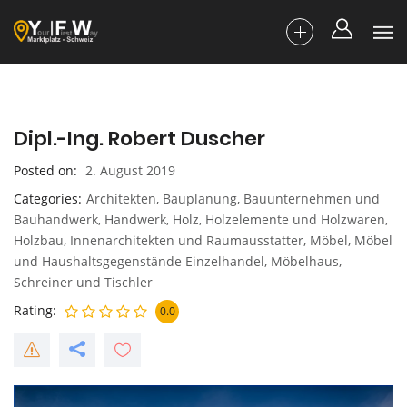
Dipl.-Ing. Robert Duscher
Posted on
2. August 2019
Categories
Architekten
,
Bauplanung
,
Bauunternehmen und
Bauhandwerk
,
Handwerk
,
Holz, Holzelemente und Holzwaren
,
Holzbau
,
Innenarchitekten und Raumausstatter
,
Möbel
,
Möbel
und Haushaltsgegenstände Einzelhandel
,
Möbelhaus
,
Schreiner und Tischler
Rating
0.0