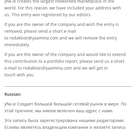
yfw.ie
creates the largest networked marketplace in the
world. For this reason, we have included your address with
us. This entry was registered by our editors.
If you are the owner of the company and wish the entry is
removed, please send a short e-mail
to
redaktion@yaamma.com
and we will remove the entry
immediately.
If you are the owner of the company and would like to extend
this contribution to a portfolio report, please send us a short
e-mail to
redaktion@yaamma.com
and we will get in
touch with you
________________________________________________________________________
Russian:
yfw.ie Создает большой большой сетевой рынок в мире. По
этой причине, мы имеем включен ваш адрес с нами.
Эта запись была зарегистрирована нашими редакторами.
Есливы являетесь владельцем компании и желаете запись