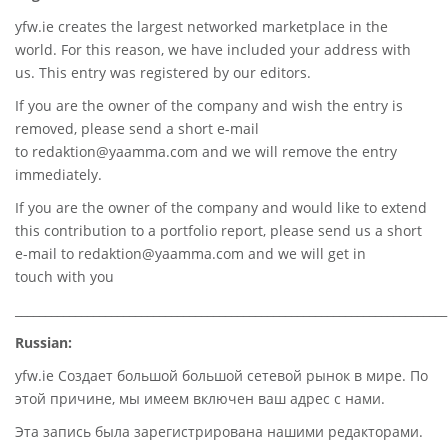
yfw.ie
creates the largest networked marketplace in the
world. For this reason, we have included your address with
us. This entry was registered by our editors.
If you are the owner of the company and wish the entry is
removed, please send a short e-mail
to
redaktion@yaamma.com
and we will remove the entry
immediately.
If you are the owner of the company and would like to extend
this contribution to a portfolio report, please send us a short
e-mail to
redaktion@yaamma.com
and we will get in
touch with you
________________________________________________________________________
Russian:
yfw.ie Создает большой большой сетевой рынок в мире. По
этой причине, мы имеем включен ваш адрес с нами.
Эта запись была зарегистрирована нашими редакторами.