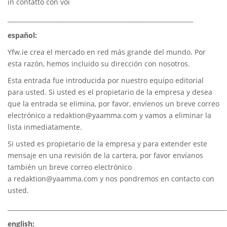
in contatto con voi
_____________________________________________________________
español:
Yfw.ie
crea el mercado en red más grande del mundo. Por
esta razón, hemos incluido su dirección con nosotros.
Esta entrada fue introducida por nuestro equipo editorial
para usted. Si usted es el propietario de la empresa y desea
que la entrada se elimina, por favor, envíenos un breve correo
electrónico a
redaktion@yaamma.com
y vamos a eliminar la
lista inmediatamente.
Si usted es propietario de la empresa y para extender este
mensaje en una revisión de la cartera, por favor envíanos
también un breve correo electrónico
a
redaktion@yaamma.com
y nos pondremos en contacto con
usted.
________________________________________________________________________
english: