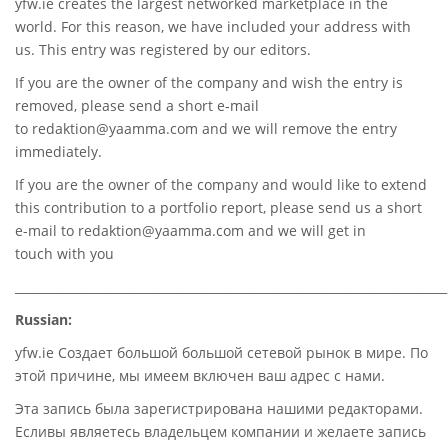
yfw.ie
creates the largest networked marketplace in the
world. For this reason, we have included your address with
us. This entry was registered by our editors.
If you are the owner of the company and wish the entry is
removed, please send a short e-mail
to
redaktion@yaamma.com
and we will remove the entry
immediately.
If you are the owner of the company and would like to extend
this contribution to a portfolio report, please send us a short
e-mail to
redaktion@yaamma.com
and we will get in
touch with you
________________________________________________________________________
Russian:
yfw.ie Создает большой большой сетевой рынок в мире. По
этой причине, мы имеем включен ваш адрес с нами.
Эта запись была зарегистрирована нашими редакторами.
Есливы являетесь владельцем компании и желаете запись