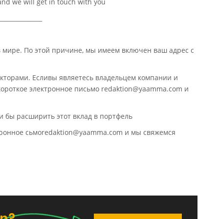
nd we will get in touch with you
_______________
в мире. По этой причине, мы имеем включен ваш адрес с
кторами. Есливы являетесь владельцем компании и
 короткое электронное письмо redaktion@yaamma.com и
и бы расширить этот вклад в портфель
ктронное сьмоredaktion@yaamma.com и мы свяжемся
en?