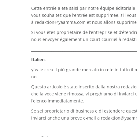
Cette entrée a été saisi par notre équipe éditoriale 
vous souhaitez que l’entrée est supprimée, s’il vou
à
redaktion@yaamma.com
et nous allons supprimer
Si vous êtes propriétaire de l’entreprise et d’étend
nous envoyer également un court courriel à
redak
_________________________________________________________
Italien
:
yfw.ie
crea il più grande mercato in rete in tutto il
noi.
Questo articolo è stato inserito dalla nostra redazion
che la voce viene rimossa, vi preghiamo di inviarci
l’elenco immediatamente.
Se sei proprietario di business e di estendere quest
inviarci anche una breve e-mail a
redaktion@yaam
_________________________________________________________