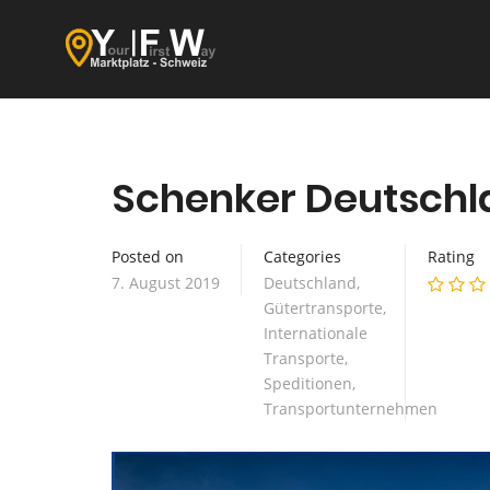
Schenker Deutschl
Posted on
Categories
Rating
7. August 2019
Deutschland
,
Gütertransporte
,
Internationale
Transporte
,
Speditionen
,
Transportunternehmen