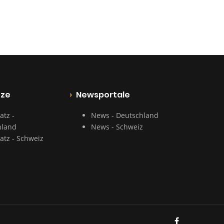
tze
Newsportale
atz -
News - Deutschland
hland
News - Schweiz
atz - Schweiz