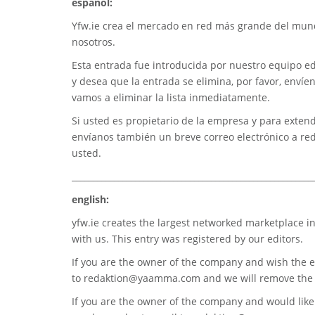
español:
Yfw.ie
crea el mercado en red más grande del mundo
nosotros.
Esta entrada fue introducida por nuestro equipo edi
y desea que la entrada se elimina, por favor, envíe
vamos a eliminar la lista inmediatamente.
Si usted es propietario de la empresa y para extend
envíanos también un breve correo electrónico a
re
usted.
_________________________________________________________
english:
yfw.ie
creates the largest networked marketplace in
with us. This entry was registered by our editors.
If you are the owner of the company and wish the e
to
redaktion@yaamma.com
and we will remove the 
If you are the owner of the company and would like t