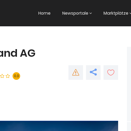
Home
Newsportale
Marktplätze
and AG
0.0