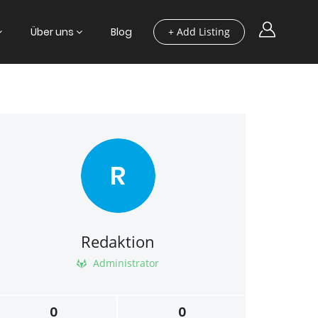
Über uns
Blog
+ Add Listing
R
Redaktion
Administrator
0
0