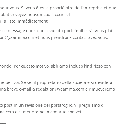
pour vous. Si vous êtes le propriétaire de l’entreprise et que
s plaît envoyez-nousun court courriel
 la liste immédiatement.
re ce message dans une revue du portefeuille, s’il vous plaît
tion@yaamma.com
et nous prendrons contact avec vous.
____
 mondo. Per questo motivo, abbiamo incluso l’indirizzo con
e per voi. Se sei il proprietario della società e si desidera
 una breve e-mail a
redaktion@yaamma.com
e rimuoveremo
o post in un revisione del portafoglio, vi preghiamo di
ma.com
e ci metteremo in contatto con voi
____