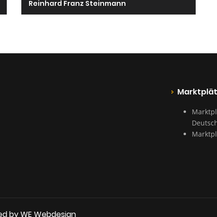
Reinhard Franz Steinmann
Marktplä
Marktpl
Deutsc
Marktpl
ed by WE Webdesign