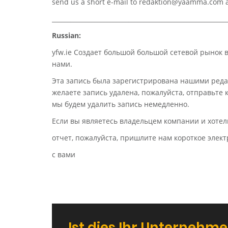
send us a short e-mail to
redaktion@yaamma.com
a
_________________________________________________________
Russian:
yfw.ie Создает большой большой сетевой рынок 
нами.
Эта запись была зарегистрирована нашими реда
желаете запись удалена, пожалуйста, отправьте
мы будем удалить запись немедленно.
Если вы являетесь владельцем компании и хотел
отчет, пожалуйста, пришлите нам короткое эле
с вами
Ist dies Ihr Unternehm