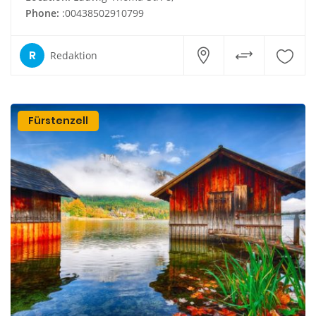
Phone:
:00438502910799
R
Redaktion
Fürstenzell