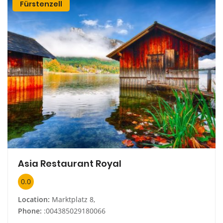
Fürstenzell
Asia Restaurant Royal
0.0
Location:
Marktplatz 8,
Phone:
:004385029180066