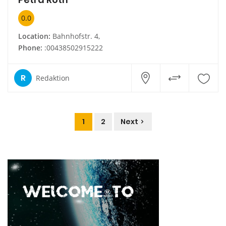
0.0
Location:
Bahnhofstr. 4,
Phone:
:00438502915222
R
Redaktion
1
2
Next