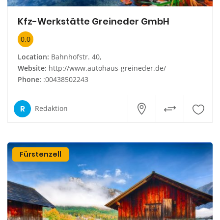
Kfz-Werkstätte Greineder GmbH
0.0
Location:
Bahnhofstr. 40,
Website:
http://www.autohaus-greineder.de/
Phone:
:00438502243
R
Redaktion
Fürstenzell