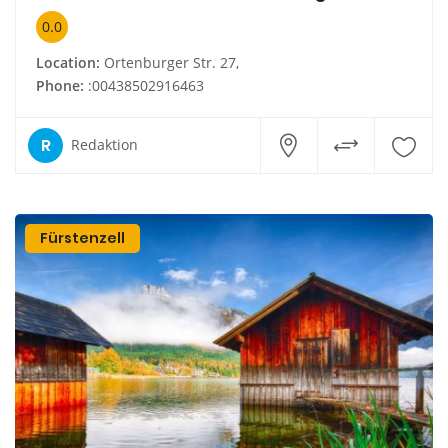
0.0
Location:
Ortenburger Str. 27,
Phone:
:00438502916463
R
Redaktion
Fürstenzell