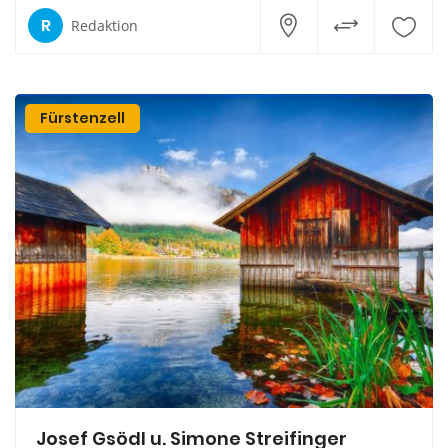
R
Redaktion
Fürstenzell
Josef Gsödl u. Simone Streifinger