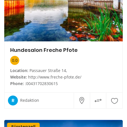
Hundesalon Freche Pfote
0.0
Location:
Passauer Straße 14,
Website:
http://www.freche-pfote.de/
Phone:
:00431702830615
R
Redaktion
Fürstenzell