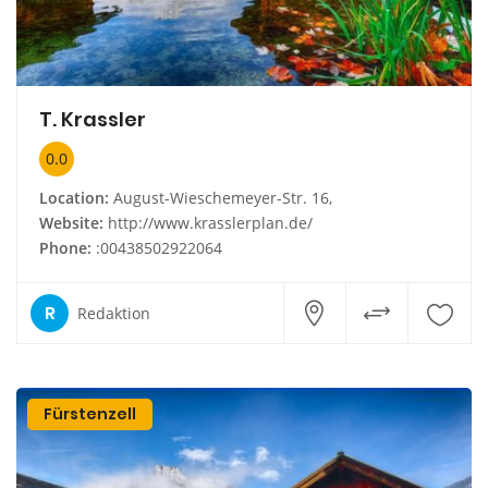
T. Krassler
0.0
Location:
August-Wieschemeyer-Str. 16,
Website:
http://www.krasslerplan.de/
Phone:
:00438502922064
R
Redaktion
Fürstenzell